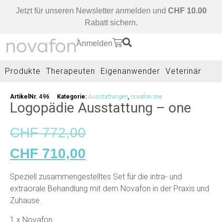
Jetzt für unseren Newsletter anmelden und
CHF 10.00
Rabatt sichern.
Anmelden
Produkte
Therapeuten
Eigenanwender
Veterinär
ArtikelNr.
496
Kategorie:
Ausstattungen
,
novafon one
Logopädie Ausstattung – one
CHF
772,00
CHF
710,00
Speziell zusammengestelltes Set für die intra- und
extraorale Behandlung mit dem Novafon in der Praxis und
Zuhause.
1 x Novafon