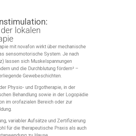
nstimulation:
der lokalen
apie
rapie mit novafon wirkt über mechanische
 das sensomotorische System. Je nach
Hz) lassen sich Muskelspannungen
ndern und die Durchblutung fördern² –
ferliegende Gewebeschichten.
der Physio- und Ergotherapie, in der
schen Behandlung sowie in der Logopädie
on im orofazialen Bereich oder zur
ldung.
g, variabler Aufsätze und Zertifizierung
hl für die therapeutische Praxis als auch
bstanwendung zu Hause.