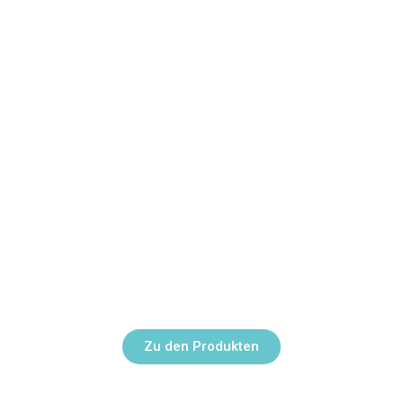
Lokale Vibrationstherapie bei der
Behandlung von Spastiken
Zu den Produkten