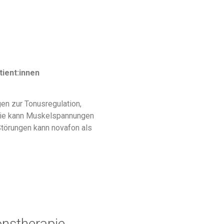
tient:innen
en zur Tonusregulation,
apie kann Muskelspannungen
Störungen kann novafon als
onstherapie