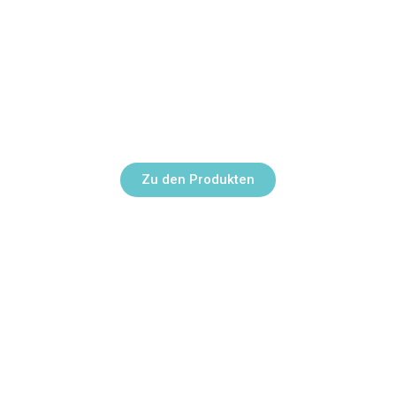
Sportregeneration
Aktivierung der Muskulatur & Linderung
von Muskelschmerzen
Zu den Produkten