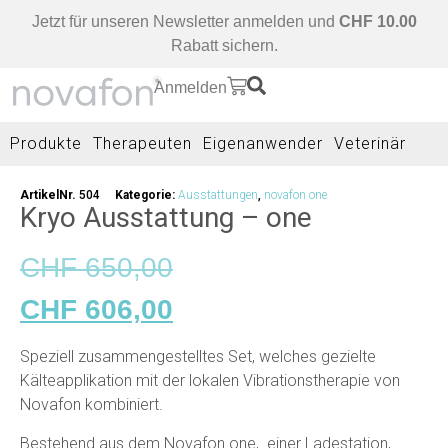
Jetzt für unseren Newsletter anmelden und
CHF 10.00
Rabatt sichern.
Anmelden
Produkte
Therapeuten
Eigenanwender
Veterinär
ArtikelNr.
504
Kategorie:
Ausstattungen
,
novafon one
Kryo Ausstattung – one
CHF
650,00
CHF
606,00
Speziell zusammengestelltes Set, welches gezielte
Kälteapplikation mit der lokalen Vibrationstherapie von
Novafon kombiniert.
Bestehend aus dem Novafon one, einer Ladestation,