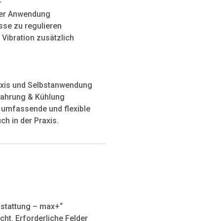
+
ner Anwendung
se zu regulieren
, Vibration zusätzlich
raxis und Selbstanwendung
ewahrung & Kühlung
e umfassende und flexible
ch in der Praxis.
sstattung – max+“
cht.
Erforderliche Felder