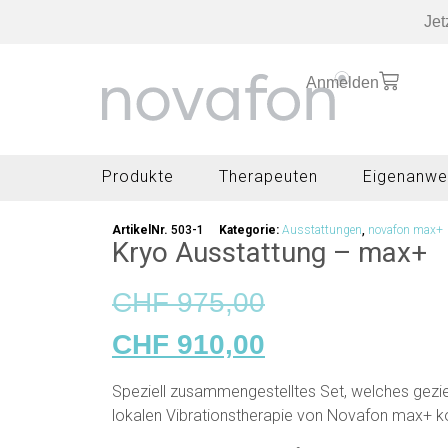
Jet
Anmelden
Produkte
Therapeuten
Eigenanwe
ArtikelNr.
503-1
Kategorie:
Ausstattungen
,
novafon max+
Kryo Ausstattung – max+
CHF
975,00
CHF
910,00
Speziell zusammengestelltes Set, welches geziel
lokalen Vibrationstherapie von Novafon max+ k