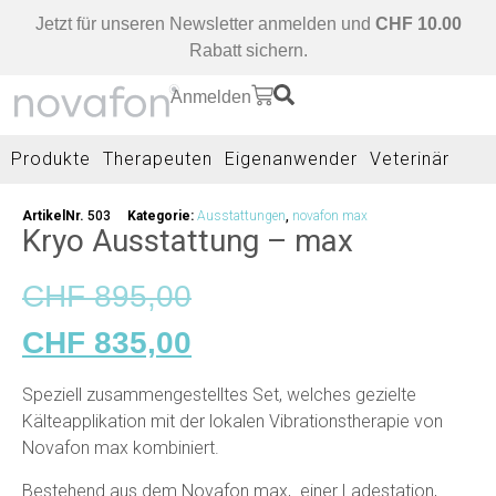
Jetzt für unseren Newsletter anmelden und
CHF 10.00
Rabatt sichern.
Anmelden
Produkte
Therapeuten
Eigenanwender
Veterinär
ArtikelNr.
503
Kategorie:
Ausstattungen
,
novafon max
Kryo Ausstattung – max
CHF
895,00
CHF
835,00
Speziell zusammengestelltes Set, welches gezielte
Kälteapplikation mit der lokalen Vibrationstherapie von
Novafon max kombiniert.
Bestehend aus dem Novafon max, einer Ladestation,